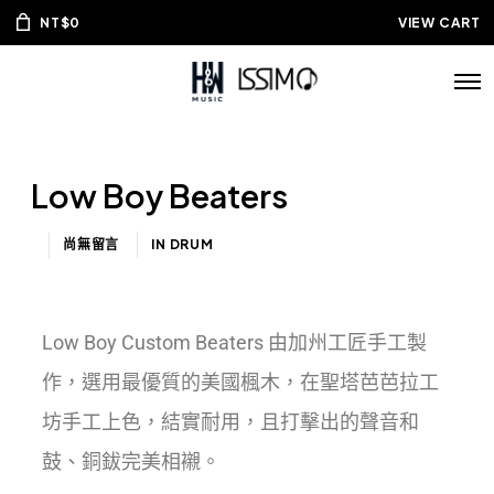
NT$
0
VIEW CART
Low Boy Beaters
尚無留言
IN
DRUM
Low Boy Custom Beaters 由加州工匠手工製
作，選用最優質的美國楓木，在聖塔芭芭拉工
坊手工上色，結實耐用，且打擊出的聲音和
鼓、銅鈸完美相襯。